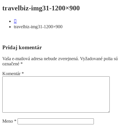
on
travelbiz-img31-1200×900
travelbiz-img31-1200×900
Pridaj komentár
Vaša e-mailová adresa nebude zverejnená.
Vyžadované polia sú
označené
*
Komentár
*
Meno
*