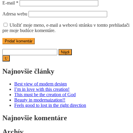
E-mail
*
Adresa webu
Uložiť moje meno, e-mail a webovú stránku v tomto prehliadači
pre moje budúce komentáre.
Hľadať:
Najnovšie články
Best view of modern design
I’m in love with this creation!
This must be the creation of God
Beauty in modernaization!!
Feels good to lost in the right direction
Najnovšie komentáre
Archív