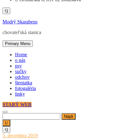
Modrý Skarabeus
chovateľská stanica
Primary Menu
Home
o nás
psy
sučky
odchov
šteniatka
fotogaléria
linky
STARÝ WEB
Hľadať:
Posted
5. decembra 2019