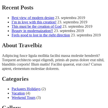
Recent Posts
Best view of modern design
23. septembra 2019
I’m in love with this creation!
23. septembra 2019
This must be the creation of God
23. septembra 2019
Beauty in modernaization!!
23. septembra 2019
Feels good to lost in the right direction
23. septembra 2019
About Travelbiz
Adipiscing fusce ligula mollitia facilisi massa molestie hendrerit?
Torquent architecto sequi eligendi, primis ab purus dolore erat nihil,
blanditiis corporis! Illum mattis! Facilisi quaerat, erat cras? Cursus
aptent, elementum molestiae dolorem.
Categories
Packages Holidays
(2)
Vacation
(4)
Weekend Tours
(3)
Gallery