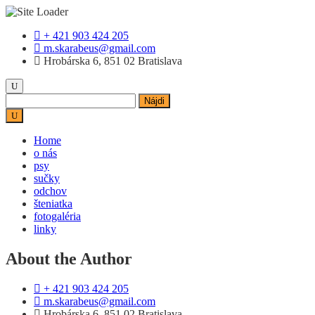
Skip
+ 421 903 424 205
to
m.skarabeus@gmail.com
content
Hrobárska 6, 851 02 Bratislava
Hľadať:
Home
o nás
psy
sučky
odchov
šteniatka
fotogaléria
linky
About the Author
+ 421 903 424 205
m.skarabeus@gmail.com
Hrobárska 6, 851 02 Bratislava